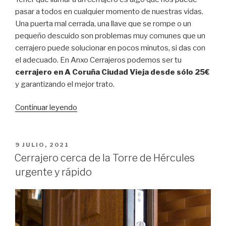
pasar a todos en cualquier momento de nuestras vidas.
Una puerta mal cerrada, una llave que se rompe o un
pequeño descuido son problemas muy comunes que un
cerrajero puede solucionar en pocos minutos, si das con
el adecuado. En Anxo Cerrajeros podemos ser tu
cerrajero en A Coruña Ciudad Vieja desde sólo 25€
y garantizando el mejor trato.
Continuar leyendo
“Cerrajero
en
A
Coruña
PUBLICADO
9 JULIO, 2021
EL
Ciudad
Cerrajero cerca de la Torre de Hércules
Vieja
urgente y rápido
desde
sólo
25€”