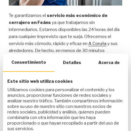
Te garantizamos el
servicio más económico de
cerrajero en Feáns
ya que trabajamos sin
intermediarios. Estamos disponibles las 24 horas del día
para cualquier imprevisto que te surja. Ofrecemos el
servicio más cómodo, rápido y eficaz en
A Coruña
y sus
alrededores. De hecho, en menos de 30 minutos
podemos estar en el lugar de Feáns que nos indiques.
Consentimiento
Detalles
Acerca de
Servicio rápido y evitando siempre romper la
Este sitio web utiliza cookies
puerta
Utilizamos cookies para personalizar el contenido y los
anuncios, proporcionar funciones de redes sociales y
Nuestro servicio de cerrajería es el
más rápido y
analizar nuestro tráfico. También compartimos información
seguro
. Llevamos más de 20 años trabajando en el
sobre su uso de nuestro sitio con nuestros socios de
redes sociales, publicidad y análisis, quienes pueden
sector para satisfacer todas las necesidades de
combinarla con otra información que les haya
nuestros clientes. Precisamente, somos capaces de
proporcionado o que hayan recopilado a partir del uso de
abrir todo tipo de puertas, ya que estamos en continua
sus servicios.