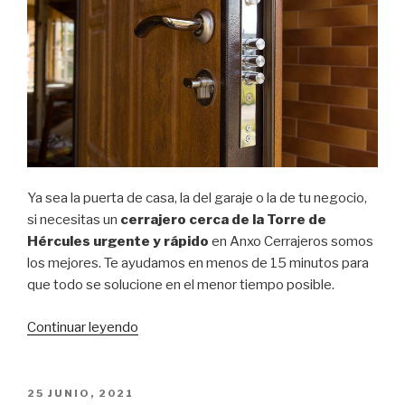
Ya sea la puerta de casa, la del garaje o la de tu negocio,
si necesitas un
cerrajero cerca de la Torre de
Hércules urgente y rápido
en Anxo Cerrajeros somos
los mejores. Te ayudamos en menos de 15 minutos para
que todo se solucione en el menor tiempo posible.
Continuar leyendo
“Cerrajero
cerca
de
la
PUBLICADO
25 JUNIO, 2021