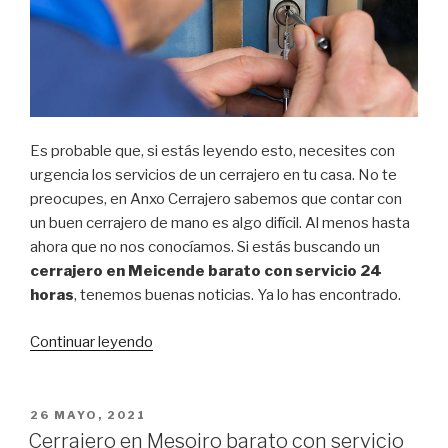
Es probable que, si estás leyendo esto, necesites con
urgencia los servicios de un cerrajero en tu casa. No te
preocupes, en Anxo Cerrajero sabemos que contar con
un buen cerrajero de mano es algo difícil. Al menos hasta
ahora que no nos conocíamos. Si estás buscando un
cerrajero en Meicende barato con servicio 24
horas
, tenemos buenas noticias. Ya lo has encontrado.
Continuar leyendo
“Cerrajero
en
Meicende
barato
PUBLICADO
26 MAYO, 2021
EL
con
Cerrajero en Mesoiro barato con servicio