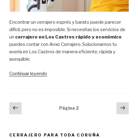
Encontrar un cerrajero exprés y barato puede parecer
difícil, pero no es imposible. Si necesitas los servicios de
un
cerrajero en Los Castros rápido y económico
puedes contar con Anxo Cerrajero. Solucionamos tu
avería en Los Castros de manera eficiente, rápida y
asequible.
Continuar leyendo
“Cerrajero
en
Los
Castros
rápido
Navegación
Página
Sigu
Página
2
y
anterior
pági
de
económico”
entradas
CERRAJERO PARA TODA CORUÑA