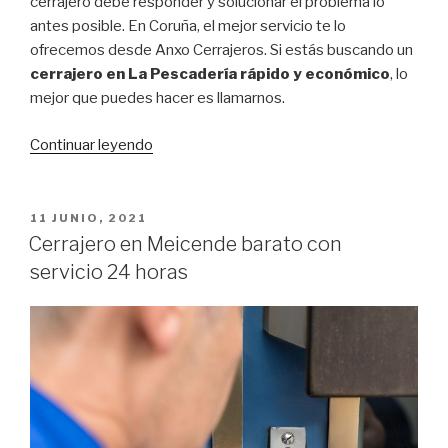
cerrajero debe responder y solucionar el problema lo
antes posible. En Coruña, el mejor servicio te lo
ofrecemos desde Anxo Cerrajeros. Si estás buscando un
cerrajero en La Pescadería rápido y económico
, lo
mejor que puedes hacer es llamarnos.
Continuar leyendo
“Cerrajero
en
La
Pescadería
PUBLICADO
11 JUNIO, 2021
EL
rápido
Cerrajero en Meicende barato con
y
servicio 24 horas
económico”