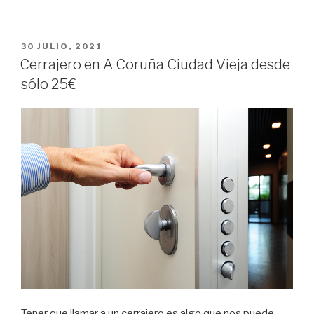
en
Pastoriza
rápido
PUBLICADO
30 JULIO, 2021
EL
y
Cerrajero en A Coruña Ciudad Vieja desde
económico”
sólo 25€
Tener que llamar a un cerrajero es algo que nos puede