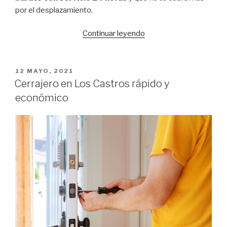
por el desplazamiento.
Continuar leyendo
“Cerrajero
en
Mesoiro
barato
PUBLICADO
12 MAYO, 2021
EL
con
Cerrajero en Los Castros rápido y
servicio
económico
24
horas”