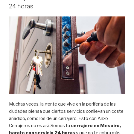
servicio
24 horas
24
horas”
Muchas veces, la gente que vive en la periferia de las
ciudades piensa que ciertos servicios conllevan un coste
añadido, como los de un cerrajero. Esto con Anxo
Cerrajeros no es así. Somos tu
cerrajero en Mesoiro,
barato con servicio 24 horas
y que no te cobra más