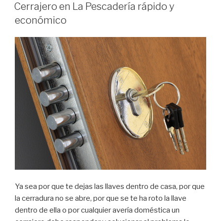
EL
Torre
Cerrajero en La Pescadería rápido y
de
económico
Hércules
urgente
y
rápido”
Ya sea por que te dejas las llaves dentro de casa, por que
la cerradura no se abre, por que se te ha roto la llave
dentro de ella o por cualquier avería doméstica un