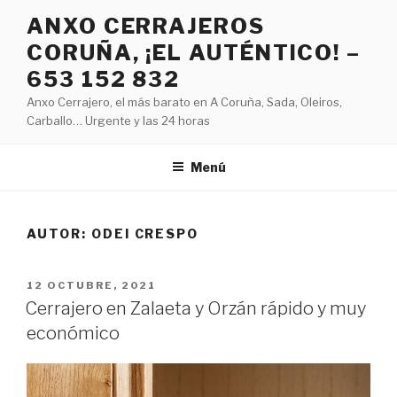
Saltar
ANXO CERRAJEROS
al
CORUÑA, ¡EL AUTÉNTICO! –
contenido
653 152 832
Anxo Cerrajero, el más barato en A Coruña, Sada, Oleiros,
Carballo… Urgente y las 24 horas
Menú
AUTOR:
ODEI CRESPO
PUBLICADO
12 OCTUBRE, 2021
EL
Cerrajero en Zalaeta y Orzán rápido y muy
económico