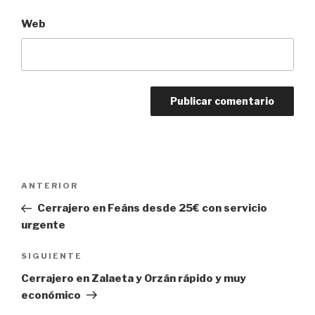
Web
Navegación
ANTERIOR
Entrada
de
anterior:
Cerrajero en Feáns desde 25€ con servicio
entradas
urgente
SIGUIENTE
Siguiente
entrada
Cerrajero en Zalaeta y Orzán rápido y muy
económico