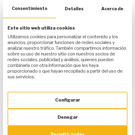
Consentimiento
Detalles
Acerca de
Así pues, si lo necesitas disponemos de los
mejores
cerrajeros en Feáns desde solo 25 euros
. El servicio
de cerrajería más barato, rápido y económico que vas a
Este sitio web utiliza cookies
poder encontrar en
A Coruña
y alrededores. Sea cual sea
Utilizamos cookies para personalizar el contenido y los
tu problema, llámanos a cualquier hora. Resolveremos la
anuncios, proporcionar funciones de redes sociales y
analizar nuestro tráfico. También compartimos información
situación de la forma más profesional y efectiva.
sobre su uso de nuestro sitio con nuestros socios de
redes sociales, publicidad y análisis, quienes pueden
combinarla con otra información que les haya
proporcionado o que hayan recopilado a partir del uso de
sus servicios.
CATEGORÍAS
CERRAJERO MÁS BARATO DE CORUÑA
Configurar
Deja un comentario
Denegar
Tu dirección de correo electrónico no será publicada.
Los
campos obligatorios están marcados con
*
Permitir todas