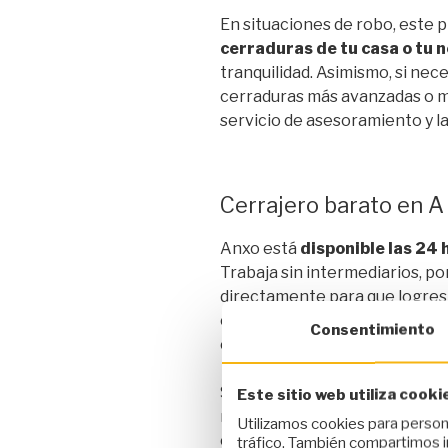
En situaciones de robo, este 
cerraduras de tu casa o tu 
tranquilidad. Asimismo, si nec
cerraduras más avanzadas o m
servicio de asesoramiento y l
Cerrajero barato en 
Anxo está
disponible las 24 
Trabaja sin intermediarios, po
directamente para que logres l
cerrajero que brinda una resp
Consentimiento
emergencia o trabajo que nec
Su disponibilidad constante p
Este sitio web utiliza cooki
no convencionales. Anxo es un
Utilizamos cookies para persona
completo a la rutina de sus c
tráfico. También compartimos i