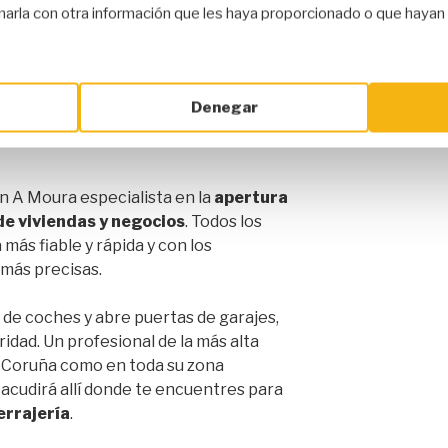
arla con otra información que les haya proporcionado o que hayan r
ambios de cerraduras
que desees para
ogar y tu negocio.
Denegar
 Moura para viviendas,
n A Moura especialista en la
apertura
de viviendas y negocios
. Todos los
 más fiable y rápida y con los
 más precisas.
de coches y abre puertas de garajes,
ridad. Un profesional de la más alta
A Coruña como en toda su zona
 acudirá allí donde te encuentres para
errajería
.