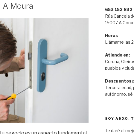
n A Moura
653 152 832
Rúa Cancela de
15007 A Coru
Horas
Llámame las 24
Atiendo en:
Coruña, Oleiros
pueblos y ciud
Descuentos p
Tercera edad, 
autónomo, sé l
SOY ANXO, 
Te daré el mej
 tu negocio es un aspecto fundamental.