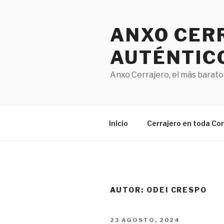
Saltar
al
ANXO CERR
contenido
AUTÉNTICO
Anxo Cerrajero, el más barato 
Inicio
Cerrajero en toda Co
AUTOR:
ODEI CRESPO
PUBLICADO
23 AGOSTO, 2024