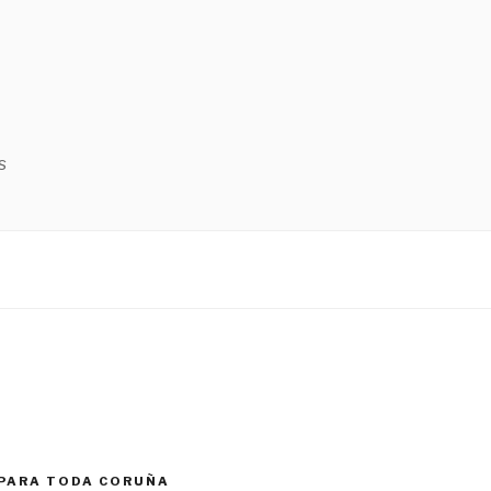
L
s
PARA TODA CORUÑA