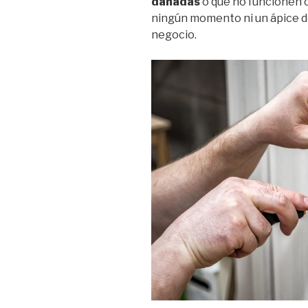
dañadas
o que no funcionen 
ningún momento ni un ápice de
negocio.