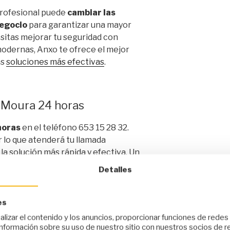
profesional puede
cambiar las
negocio
para garantizar una mayor
esitas mejorar tu seguridad con
odernas, Anxo te ofrece el mejor
as
soluciones más efectivas
.
A Moura 24 horas
horas
en el teléfono 653 15 28 32.
r lo que atenderá tu llamada
a solución más rápida y efectiva. Un
uesta inmediata ante cualquier
Detalles
esites.
ermite resolver problemas en horarios
es
 profesional que se adapta por
lizar el contenido y los anuncios, proporcionar funciones de redes 
lientes. En cualquier momento, podrás
nformación sobre su uso de nuestro sitio con nuestros socios de re